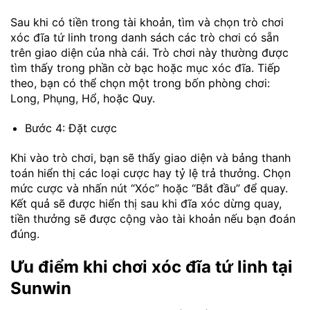
Sau khi có tiền trong tài khoản, tìm và chọn trò chơi
xóc đĩa tứ linh trong danh sách các trò chơi có sẵn
trên giao diện của nhà cái. Trò chơi này thường được
tìm thấy trong phần cờ bạc hoặc mục xóc đĩa. Tiếp
theo, bạn có thể chọn một trong bốn phòng chơi:
Long, Phụng, Hổ, hoặc Quy.
Bước 4: Đặt cược
Khi vào trò chơi, bạn sẽ thấy giao diện và bảng thanh
toán hiển thị các loại cược hay tỷ lệ trả thưởng. Chọn
mức cược và nhấn nút “Xóc” hoặc “Bắt đầu” để quay.
Kết quả sẽ được hiển thị sau khi đĩa xóc dừng quay,
tiền thưởng sẽ được cộng vào tài khoản nếu bạn đoán
đúng.
Ưu điểm khi chơi xóc đĩa tứ linh tại
Sunwin