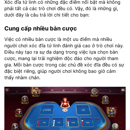
Xóc đĩa tứ linh có những đặc điểm nổi bật mà không
phải tất cả các trò chơi đều có. Vậy, đó là những gì,
dưới đây là câu trả lời chi tiết cho bạn:
Cung cấp nhiều bàn cược
Việc có nhiều bàn cược là một ưu điểm mà nhiều
người chơi xóc đĩa tứ linh đánh giá cao ở trò chơi này.
Điều này tạo ra sự đa dạng trong việc lựa chọn bàn
cược, mang lại trải nghiệm độc đáo cho người tham
gia. Mỗi bàn cược trong các chủ đề xóc đĩa đều có sự
đặc biệt riêng, giúp người chơi không bao giờ cảm
thấy nhàm chán.