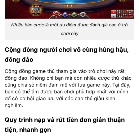
Nhiều bàn cược là một ưu điểm được đánh giá cao ở trò
chơi này
Cộng đồng người chơi vô cùng hùng hậu,
đông đảo
Cộng đồng game thủ tham gia vào trò chơi này rất
đông đảo. Không chỉ bạn mà còn nhiều cược thủ khác
cũng chia sẻ niềm đam mê với tựa game này. Tại đây,
bạn có thể tìm được bàn chơi phù hợp nhất với mình
để có cơ hội giao lưu với các cao thủ giàu kinh
nghiệm.
Quy trình nạp và rút tiền đơn giản thuận
tiện, nhanh gọn