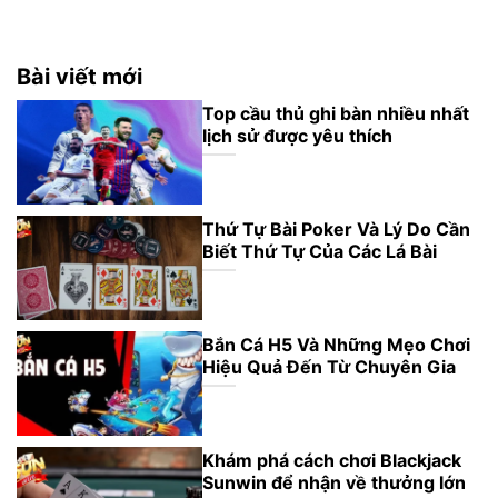
Bài viết mới
Top cầu thủ ghi bàn nhiều nhất
lịch sử được yêu thích
Thứ Tự Bài Poker Và Lý Do Cần
Biết Thứ Tự Của Các Lá Bài
Bắn Cá H5 Và Những Mẹo Chơi
Hiệu Quả Đến Từ Chuyên Gia
Khám phá cách chơi Blackjack
Sunwin để nhận về thưởng lớn