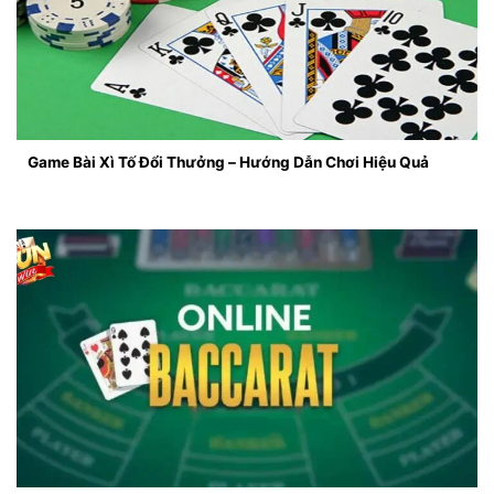
Game Bài Xì Tố Đổi Thưởng – Hướng Dẫn Chơi Hiệu Quả