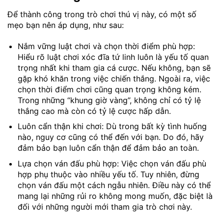
Để thành công trong trò chơi thú vị này, có một số
mẹo bạn nên áp dụng, như sau:
Nắm vững luật chơi và chọn thời điểm phù hợp:
Hiểu rõ luật chơi xóc đĩa tứ linh luôn là yếu tố quan
trọng nhất khi tham gia cá cược. Nếu không, bạn sẽ
gặp khó khăn trong việc chiến thắng. Ngoài ra, việc
chọn thời điểm chơi cũng quan trọng không kém.
Trong những “khung giờ vàng”, không chỉ có tỷ lệ
thắng cao mà còn có tỷ lệ cược hấp dẫn.
Luôn cẩn thận khi chơi: Dù trong bất kỳ tình huống
nào, nguy cơ cũng có thể đến với bạn. Do đó, hãy
đảm bảo bạn luôn cẩn thận để đảm bảo an toàn.
Lựa chọn ván đấu phù hợp: Việc chọn ván đấu phù
hợp phụ thuộc vào nhiều yếu tố. Tuy nhiên, đừng
chọn ván đấu một cách ngẫu nhiên. Điều này có thể
mang lại những rủi ro không mong muốn, đặc biệt là
đối với những người mới tham gia trò chơi này.