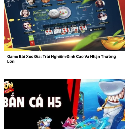
Game Bài Xóc Đĩa: Trải Nghiệm Đỉnh Cao Và Nhận Thưởng
Lớn