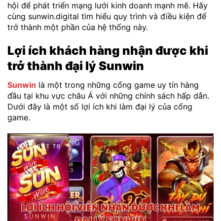
hội để phát triển mạng lưới kinh doanh mạnh mẽ. Hãy
cùng
sunwin.digital
tìm hiểu quy trình và điều kiện để
trở thành một phần của hệ thống này.
Lợi ích khách hàng nhận được khi
trở thành đại lý Sunwin
Sunwin
là một trong những cổng game uy tín hàng
đầu tại khu vực châu Á với những chính sách hấp dẫn.
Dưới đây là một số lợi ích khi làm đại lý của cổng
game.