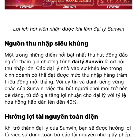
Lợi ích hội viên nhận được khi làm đại lý Sunwin
Nguồn thu nhập siêu khủng
Một trong những điểm nổi bật nhất thu hút đông đảo
người tham gia chương trình
đại lý Sunwin
là cơ hội
thu nhập lớn. Các đại lý nhờ vào sự khéo léo trong
kinh doanh có thể đạt được mức thu nhập hàng trăm
triệu đồng mỗi tháng. Với uy tín và danh tiếng vững
chắc của Sunwin, việc thu hút người chơi mới trở nên
dễ dàng, từ đó gia tăng lợi nhuận cho đại lý với tỷ lệ
hoa hồng hấp dẫn lên đến 40%.
Hưởng lợi tài nguyên toàn diện
Khi trở thành đại lý của Sunwin, bạn sẽ được hưởng lợi
từ việc sử dụng toàn bộ các tài nguyên như giấy phép,