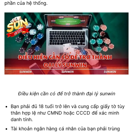
phần của hệ thống.
Điều kiện cần có để trở thành đại lý sunwin
Bạn phải đủ 18 tuổi trở lên và cung cấp giấy tờ tùy
thân hợp lệ như CMND hoặc CCCD để xác minh
danh tính.
Tài khoản ngân hàng cá nhân của bạn phải trùng