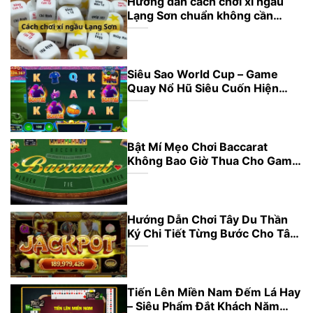
Hướng dẫn cách chơi xí ngầu
Lạng Sơn chuẩn không cần
chỉnh
Siêu Sao World Cup – Game
Quay Nổ Hũ Siêu Cuốn Hiện
Nay
Bật Mí Mẹo Chơi Baccarat
Không Bao Giờ Thua Cho Game
Thủ
Hướng Dẫn Chơi Tây Du Thần
Ký Chi Tiết Từng Bước Cho Tân
Thủ
Tiến Lên Miền Nam Đếm Lá Hay
– Siêu Phẩm Đắt Khách Năm