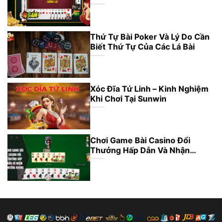
2025
Thứ Tự Bài Poker Và Lý Do Cần
Biết Thứ Tự Của Các Lá Bài
Xóc Đĩa Tứ Linh – Kinh Nghiệm
Khi Chơi Tại Sunwin
Chơi Game Bài Casino Đổi
Thưởng Hấp Dẫn Và Nhận
Thưởng Khủng