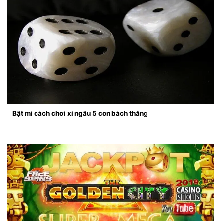
Bật mí cách chơi xí ngầu 5 con bách thắng