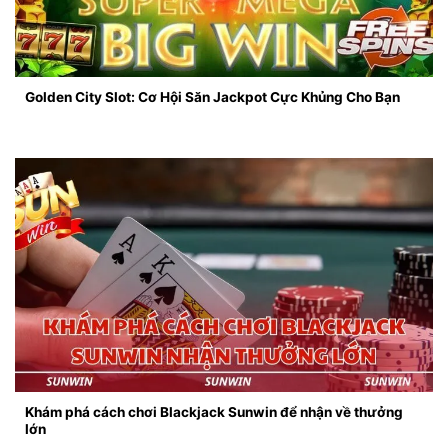
Golden City Slot: Cơ Hội Săn Jackpot Cực Khủng Cho Bạn
Khám phá cách chơi Blackjack Sunwin để nhận về thưởng
lớn