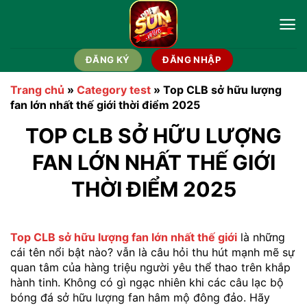
Chuyển
đến
nội
dung
ĐĂNG KÝ
ĐĂNG NHẬP
Trang chủ
»
Category test
»
Top CLB sở hữu lượng
fan lớn nhất thế giới thời điểm 2025
TOP CLB SỞ HỮU LƯỢNG
FAN LỚN NHẤT THẾ GIỚI
THỜI ĐIỂM 2025
Top CLB sở hữu lượng fan lớn nhất thế giới
là những
cái tên nổi bật nào? vẫn là câu hỏi thu hút mạnh mẽ sự
quan tâm của hàng triệu người yêu thể thao trên khắp
hành tinh. Không có gì ngạc nhiên khi các câu lạc bộ
bóng đá sở hữu lượng fan hâm mộ đông đảo. Hãy