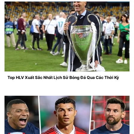
Top HLV Xuất Sắc Nhất Lịch Sử Bóng Đá Qua Các Thời Kỳ