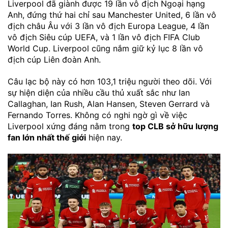
Liverpool đã giành được 19 lần vô địch Ngoại hạng
Anh, đứng thứ hai chỉ sau Manchester United, 6 lần vô
địch châu Âu với 3 lần vô địch Europa League, 4 lần
vô địch Siêu cúp UEFA, và 1 lần vô địch FIFA Club
World Cup. Liverpool cũng nắm giữ kỷ lục 8 lần vô
địch cúp Liên đoàn Anh.
Câu lạc bộ này có hơn 103,1 triệu người theo dõi. Với
sự hiện diện của nhiều cầu thủ xuất sắc như Ian
Callaghan, Ian Rush, Alan Hansen, Steven Gerrard và
Fernando Torres. Không có nghi ngờ gì về việc
Liverpool xứng đáng nằm trong
top CLB sở hữu lượng
fan lớn nhất thế giới
hiện nay.