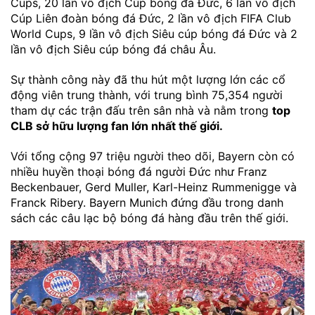
Cups, 20 lần vô địch Cúp bóng đá Đức, 6 lần vô địch
Cúp Liên đoàn bóng đá Đức, 2 lần vô địch FIFA Club
World Cups, 9 lần vô địch Siêu cúp bóng đá Đức và 2
lần vô địch Siêu cúp bóng đá châu Âu.
Sự thành công này đã thu hút một lượng lớn các cổ
động viên trung thành, với trung bình 75,354 người
tham dự các trận đấu trên sân nhà và nằm trong
top
CLB sở hữu lượng fan lớn nhất thế giới.
Với tổng cộng 97 triệu người theo dõi, Bayern còn có
nhiều huyền thoại bóng đá người Đức như Franz
Beckenbauer, Gerd Muller, Karl-Heinz Rummenigge và
Franck Ribery. Bayern Munich đứng đầu trong danh
sách các câu lạc bộ bóng đá hàng đầu trên thế giới.