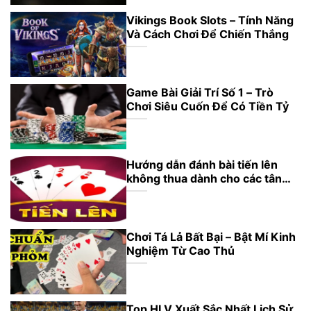
Vikings Book Slots – Tính Năng
Và Cách Chơi Để Chiến Thắng
Game Bài Giải Trí Số 1 – Trò
Chơi Siêu Cuốn Để Có Tiền Tỷ
Hướng dẫn đánh bài tiến lên
không thua dành cho các tân
thủ
Chơi Tá Lả Bất Bại – Bật Mí Kinh
Nghiệm Từ Cao Thủ
Top HLV Xuất Sắc Nhất Lịch Sử