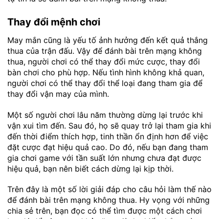
Thay đổi mệnh chơi
May mắn cũng là yếu tố ảnh hưởng đến kết quả thắng
thua của trận đấu. Vậy để đánh bài trên mạng không
thua, người chơi có thể thay đổi mức cược, thay đổi
bàn chơi cho phù hợp. Nếu tình hình không khả quan,
người chơi có thể thay đổi thể loại đang tham gia để
thay đổi vận may của mình.
Một số người chơi lâu năm thường dừng lại trước khi
vận xui tìm đến. Sau đó, họ sẽ quay trở lại tham gia khi
đến thời điểm thích hợp, tinh thần ổn định hơn để việc
đặt cược đạt hiệu quả cao. Do đó, nếu bạn đang tham
gia chơi game với tần suất lớn nhưng chưa đạt được
hiệu quả, bạn nên biết cách dừng lại kịp thời.
Trên đây là một số lời giải đáp cho câu hỏi làm thế nào
để đánh bài trên mạng không thua. Hy vọng với những
chia sẻ trên, bạn đọc có thể tìm được một cách chơi