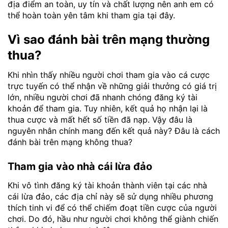
địa điểm an toàn, uy tín và chất lượng nên anh em có
thể hoàn toàn yên tâm khi tham gia tại đây.
Vì sao đánh bài trên mạng thường
thua?
Khi nhìn thấy nhiều người chơi tham gia vào cá cược
trực tuyến có thể nhận về những giải thưởng có giá trị
lớn, nhiều người chơi đã nhanh chóng đăng ký tài
khoản để tham gia. Tuy nhiên, kết quả họ nhận lại là
thua cược và mất hết số tiền đã nạp. Vậy đâu là
nguyên nhân chính mang đến kết quả này? Đâu là cách
đánh bài trên mạng không thua?
Tham gia vào nhà cái lừa đảo
Khi vô tình đăng ký tài khoản thành viên tại các nhà
cái lừa đảo, các địa chỉ này sẽ sử dụng nhiều phương
thích tinh vi để có thể chiếm đoạt tiền cược của người
chơi. Do đó, hầu như người chơi không thể giành chiến