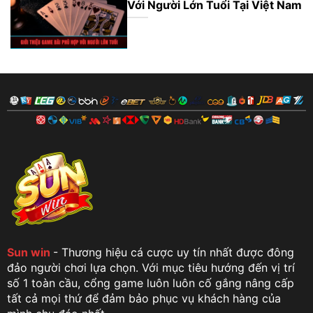
Với Người Lớn Tuổi Tại Việt Nam
Sun win
- Thương hiệu cá cược uy tín nhất được đông
đảo người chơi lựa chọn. Với mục tiêu hướng đến vị trí
số 1 toàn cầu, cổng game luôn luôn cố gắng nâng cấp
tất cả mọi thứ để đảm bảo phục vụ khách hàng của