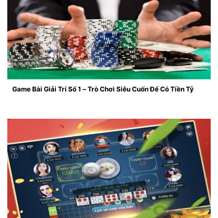
Game Bài Giải Trí Số 1 – Trò Chơi Siêu Cuốn Để Có Tiền Tỷ