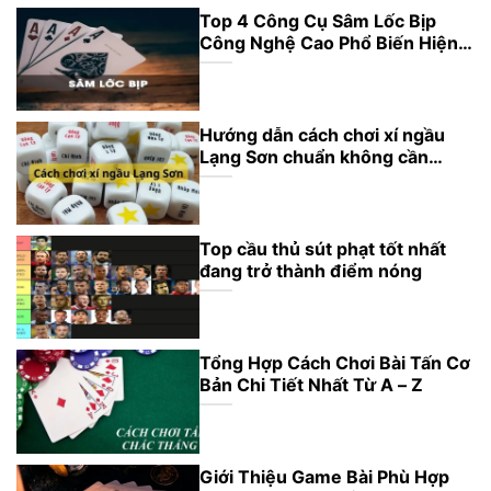
Top 4 Công Cụ Sâm Lốc Bịp
Công Nghệ Cao Phổ Biến Hiện
Nay
Hướng dẫn cách chơi xí ngầu
Lạng Sơn chuẩn không cần
chỉnh
Top cầu thủ sút phạt tốt nhất
đang trở thành điểm nóng
Tổng Hợp Cách Chơi Bài Tấn Cơ
Bản Chi Tiết Nhất Từ A – Z
Giới Thiệu Game Bài Phù Hợp