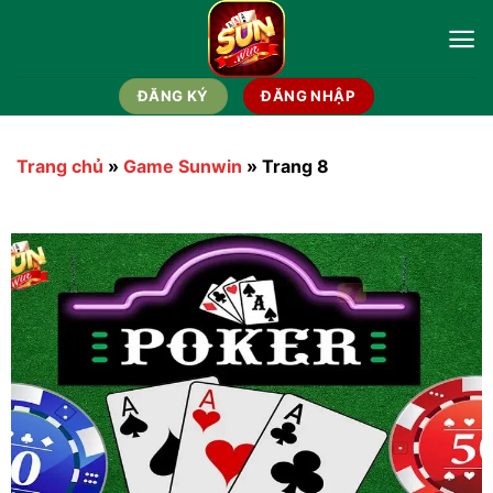
Chuyển
đến
nội
dung
ĐĂNG KÝ
ĐĂNG NHẬP
Trang chủ
»
Game Sunwin
»
Trang 8