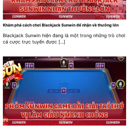
Khám phá cách chơi Blackjack Sunwin để nhận về thưởng lớn
Blackjack Sunwin hiện đang là một trong những trò chơi
cá cược trực tuyến được [...]