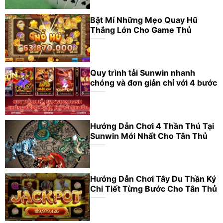
Bật Mí Những Mẹo Quay Hũ
Thắng Lớn Cho Game Thủ
Quy trình tải Sunwin nhanh
chóng và đơn giản chỉ với 4 bước
Hướng Dẫn Chơi 4 Thần Thú Tại
Sunwin Mới Nhất Cho Tân Thủ
Hướng Dẫn Chơi Tây Du Thần Ký
Chi Tiết Từng Bước Cho Tân Thủ