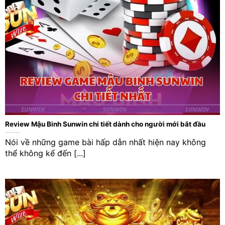
Review Mậu Binh Sunwin chi tiết dành cho người mới bắt đầu
Nói về những game bài hấp dẫn nhất hiện nay không
thể không kể đến [...]